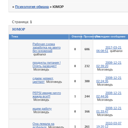
»
Психология обмана
»
ЮМОР
Страница:
1
ЮМОР
Тема
Ответов
Просмотров
Последнее сообщение
Рабочая схема
заработка на авито
2017-03-21
0
606
без вложений
06:08:51
quithanoi
quithanoi
продукты питания !
2008-12-21
Опять разводят!
0
232
02:39:20
Мозговедъ
Мозговедъ
2008-12-21
сдаем чермет,
0
380
02:24:35
цветмет
Мозговедъ
Мозговедъ
PEPSI имидж ничто
2008-12-21
жажда все!!!
1
244
02:44:06
Мозговедъ
Мозговедъ
2008-12-21
ищем работу
0
166
01:33:47
Мозговедъ
Мозговедъ
2010-03-07
Она лежала на
1
261
19:20:12
асфальте
Мозговедъ