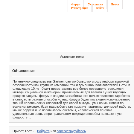
Форум
Участники
Поиск
Регистрация
Войти
Активные темы
Объявление
По мнению специалистов Gartner, самую большую угрозу информационной
безопасности как крупных компаний, так и домашних пользователей Сети, в
следующие 10 лет будут представлять все более совершенствующиеся
методы социальной инженерии, применяемые для взлома существующих
средств защиты. форум в стадии разработки, его целью является заработок
в сети, есть разные способы но наш форум будет посвящен использованию
знаний человеческих слабостей для своей выгоды, увы но мы живем по
волчьим законам, буду рад любому кто подкинет материал для моей работы,
мы не воруем и не взламываем системы, человеческая психика
удивительная вещь и при правильном подходе способна на сказочную
щедрость ...
Привет, Гость!
Войдите
или
зарегистрируйтесь
.