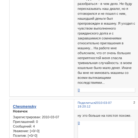
разобраться - в чем дело. Не буду
пересказывать наш диалог, но я
отговорился и не пошел с ним,
нашедший деньги был
препровожден в машину. Я уходил с
чувством выполненного
гражданского долга и с
закравшимися сомнениями
относительно приглашения в
машину... На работе мне
объяснили, что от очень больших
неприятностей меня спасла
тривиальная случайность: в моем
кошельке было мало денег. Иначе
бы мне не миновать машины со
всеми вытекающими
последствиями...
0
2
Поделиться
2010-03-07
Chesmensky
19:20:12
Новичок
ну это больше на гопстоп похоже.
Зарегистрирован
: 2010-03-07
Приглашений:
0
0
Сообщений:
4
Уважение:
[+0/-0]
Позитив:
[+0/-0]