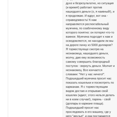
духе и безрезультатно, но ситуация
(и время!) работает против
нашедшего деньги (о, я наивный!), и
я продолжаю. И вдруг, вот она -
справедливость! К нам
направляется респектабельный
мужчина, по озабоченному виду
которого понятно: он потерял что-то
важное. Мужчина подходит к нам и
осведомляется, не находили ли мы
на дороге пачку из 5000 долларов?
Я торжествующе смотрю на
незнакомца, нашедшего деньги,
молчу, даю ему возможность
самому совершить благородный
поступок - вернуть деньги. Молчит и
незнакомец. Все кончается
словами: "Нет у нас ничего!".
Подошедший мужчина просит нас
показать кошельки и посмотреть по
карманам. Я с торжествующим
видом достаю и открываю свой
кошелек (идиот, этого нельзя делать
ни в коем случае!), парень - свой
(доллары в кармане плаща).
Подошедший просит нас
проследовать в его машину, где у
него "друзья", и они постараются