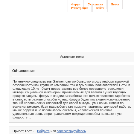
Форум
Участники
Поиск
Регистрация
Войти
Активные темы
Объявление
По мнению специалистов Gartner, самую большую угрозу информационной
безопасности как крупных компаний, так и домашних пользователей Сети, в
следующие 10 лет будут представлять все более совершенствующиеся
методы социальной инженерии, применяемые для взлома существующих
средств защиты. форум в стадии разработки, его целью является заработок
в сети, есть разные способы но наш форум будет посвящен использованию
знаний человеческих слабостей для своей выгоды, увы но мы живем по
волчьим законам, буду рад любому кто подкинет материал для моей работы,
мы не воруем и не взламываем системы, человеческая психика
удивительная вещь и при правильном подходе способна на сказочную
щедрость ...
Привет, Гость!
Войдите
или
зарегистрируйтесь
.