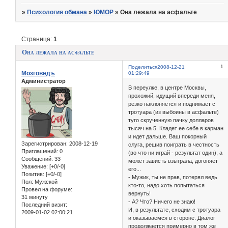
»
Психология обмана
»
ЮМОР
»
Она лежала на асфальте
Страница:
1
Она лежала на асфальте
1
Поделиться
2008-12-21
Мозговедъ
01:29:49
Администратор
B переулке, в центре Москвы,
прохожий, идущий впереди меня,
резко наклоняется и поднимает с
тротуара (из выбоины в асфальте)
туго скрученную пачку долларов
тысяч на 5. Кладет ее себе в карман
и идет дальше. Ваш покорный
Зарегистрирован
: 2008-12-19
слуга, решив поиграть в честность
Приглашений:
0
(во что ни играй - результат один), а
Сообщений:
33
может зависть взыграла, догоняет
Уважение:
[+0/-0]
его...
Позитив:
[+0/-0]
- Мужик, ты не прав, потерял ведь
Пол:
Мужской
кто-то, надо хоть попытаться
Провел на форуме:
вернуть!
31 минуту
- А? Что? Ничего не знаю!
Последний визит:
И, в результате, сходим с тротуара
2009-01-02 02:00:21
и оказываемся в стороне. Диалог
продолжается примерно в том же