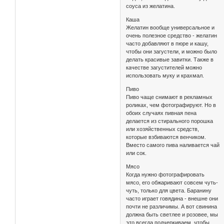
соуса из желатина.
Каша
Желатин вообще универсальное и
очень полезное средство - желатин
часто добавляют в пюре и кашу,
чтобы они загустели, и можно было
делать красивые завитки. Также в
качестве загустителей можно
использовать муку и крахмал.
Пиво
Пиво чаще снимают в рекламных
роликах, чем фотографируют. Но в
обоих случаях пивная пена
делается из стирального порошка
или хозяйственных средств,
которые взбиваются венчиком.
Вместо самого пива наливается чай
или сок.
Мясо
Когда нужно фотографировать
мясо, его обжаривают совсем чуть-
чуть, только для цвета. Баранину
часто играет говядина - внешне они
почти не различимы. А вот свинина
должна быть светлее и розовее, мы
это всегда подчеркиваем, чтобы