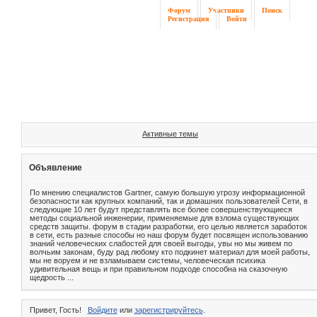
Форум
Участники
Поиск
Регистрация
Войти
Активные темы
Объявление
По мнению специалистов Gartner, самую большую угрозу информационной
безопасности как крупных компаний, так и домашних пользователей Сети, в
следующие 10 лет будут представлять все более совершенствующиеся
методы социальной инженерии, применяемые для взлома существующих
средств защиты. форум в стадии разработки, его целью является заработок
в сети, есть разные способы но наш форум будет посвящен использованию
знаний человеческих слабостей для своей выгоды, увы но мы живем по
волчьим законам, буду рад любому кто подкинет материал для моей работы,
мы не воруем и не взламываем системы, человеческая психика
удивительная вещь и при правильном подходе способна на сказочную
щедрость ...
Привет, Гость!
Войдите
или
зарегистрируйтесь
.