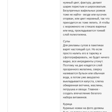
нужный цвет, фактуру, делают
шарик пористым и шероховатым.
Безупречных вафельных рожков
тоже не найти - везде или кусочек
оторван, или цвет неровный, так что
приходится их тоже лепить. А чтобы
с мороженого не стекало варенье
или мед, прокладывается тонкий
слой полиэтилена.
Супы
Для рекламы супов в пакетиках
варят настоящий суп. Но если
просто налить его в тарелку и
сфотографировать, не будет ничего
видно, все ингредиенты утонут.
Поэтому на дно кладется слой
прозрачного желатина, сверху
наливается бульон или обычная
вода, а потом уже аккуратно
выкладывается капуста, слегка
обжаренная ветчина, маслины,
петрушка и овощи. Главное -
создать впечатление богатого
набора витаминов.
Курица
Куриные ножки на фото должны