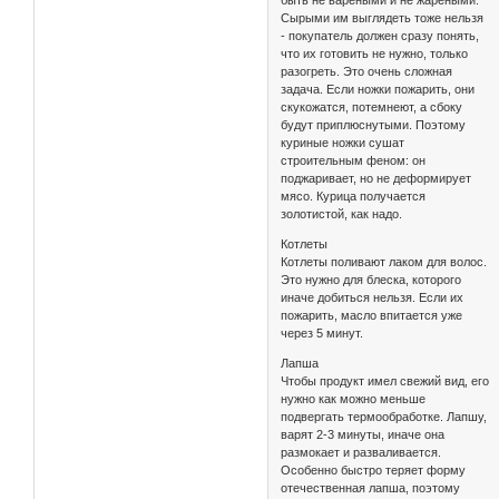
быть не вареными и не жареными.
Сырыми им выглядеть тоже нельзя
- покупатель должен сразу понять,
что их готовить не нужно, только
разогреть. Это очень сложная
задача. Если ножки пожарить, они
скукожатся, потемнеют, а сбоку
будут приплюснутыми. Поэтому
куриные ножки сушат
строительным феном: он
поджаривает, но не деформирует
мясо. Курица получается
золотистой, как надо.
Котлеты
Котлеты поливают лаком для волос.
Это нужно для блеска, которого
иначе добиться нельзя. Если их
пожарить, масло впитается уже
через 5 минут.
Лапша
Чтобы продукт имел свежий вид, его
нужно как можно меньше
подвергать термообработке. Лапшу,
варят 2-3 минуты, иначе она
размокает и разваливается.
Особенно быстро теряет форму
отечественная лапша, поэтому