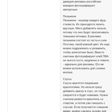
дажедля рекламы российских
макарон фотографируют
импортные.
Пельмени
Пельмени - кошмар каждого фуд-
стилиста. Их приходится лепить
вручную. Мясо добавлять нельзя,
потому что оно будет просвечивать
темными пятнами. В рекламе
пельмени состоят из теста и соли.
Поэтому такой ровный цвет. Их еще
можно подрумянить и увлажнить,
чтобы аппетитнее было. Вместо
сметаны фотографируют клей ПВА:
он льется густо, медленно и тяжело
- идеально для рекламы. Его же
можно использовать для съемки
молока.
Соусы
Соусы красятся пищевыми
красителями. Но нельзя сразу
добавить краску в соус, он тогда
свернется и будет комками. Нужно
сначала развести краситель со
спиртом, а потом уже смешать с
соусом. Если получается слишком
жидко, можно сделать основу для