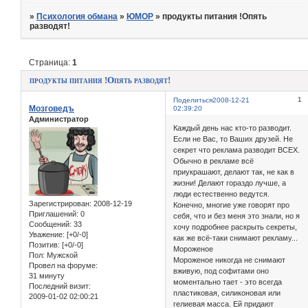
»
Психология обмана
»
ЮМОР
»
продукты питания !Опять
разводят!
Страница:
1
продукты питания !Опять разводят!
1
Поделиться
2008-12-21
Мозговедъ
02:39:20
Администратор
Каждый день нас кто-то разводит.
Если не Вас, то Ваших друзей. Не
секрет что реклама разводит ВСЕХ.
Обычно в рекламе всё
приукрашают, делают так, не как в
жизни! Делают гораздо лучше, а
люди естественно ведутся.
Зарегистрирован
: 2008-12-19
Конечно, многие уже говорят про
Приглашений:
0
себя, что и без меня это знали, но я
Сообщений:
33
хочу подробнее раскрыть секреты,
Уважение:
[+0/-0]
как же всё-таки снимают рекламу...
Позитив:
[+0/-0]
Мороженое
Пол:
Мужской
Мороженое никогда не снимают
Провел на форуме:
вживую, под софитами оно
31 минуту
моментально тает - это всегда
Последний визит:
пластиковая, силиконовая или
2009-01-02 02:00:21
гелиевая масса. Ей придают