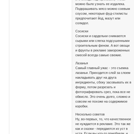
можно было узнать ее издалека.
Подкрашивать мясо можно соевым
соусом, некоторые фуд-стилисты
предпочитают йод, мазут или
солидол.
Сосиски
Сосиски и сардельки снимаются
сырыми или слегка подсушенными
строительным феном. А вот овощи
и фрукты в рекламе замороженных
смесей всегда самые свежие.
Лазанья
Самый главный ужас - это съемка
лазаньи. Приходится слой за слоем
накладывать друг на друга
ингредиенты, сбоку засовывать их в
форму, потом разрезать и
фотографировать срез, пока все не
обвисло. Это очень долго, сложно и
совсем не похоже на содержимое
коробки.
Несколько советов
Ну, во-первых, то, что качественное
не нуждается в рекламе. Это так же
как и сказки - передаются из уст в
уста. Если вы что-то приобрели, и