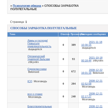
»
Психология обмана
»
СПОСОБЫ ЗАРАБОТКА
ПОЛУЛЕГАЛЬНЫЕ
Страница:
1
СПОСОБЫ ЗАРАБОТКА ПОЛУЛЕГАЛЬНЫЕ
Тема
Ответов
Просмотров
Последнее сообщение
Дамы и господа!
2021-11-18
Повысьте
0
389
10:30:15
привлекательность
duqauprkck
duqauprkck
Органический
2021-10-18
травяной бальзам
0
93
00:18:44
zttkyviirx
zttkyviirx
Одноклассники
2008-12-22
0
672
Belonsed
16:01:16
Belonsed
2008-12-21
ICQ
Мозговедъ
0
204
02:52:58
Мозговедъ
2008-12-21
все о спаме
0
240
02:17:27
Мозговедъ
Мозговедъ
Благотворительные
2008-12-21