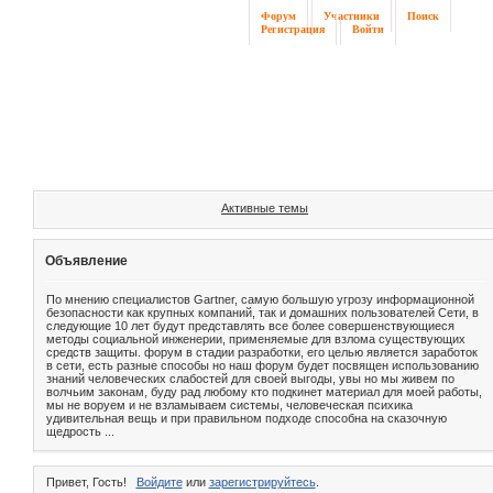
Форум
Участники
Поиск
Регистрация
Войти
Активные темы
Объявление
По мнению специалистов Gartner, самую большую угрозу информационной
безопасности как крупных компаний, так и домашних пользователей Сети, в
следующие 10 лет будут представлять все более совершенствующиеся
методы социальной инженерии, применяемые для взлома существующих
средств защиты. форум в стадии разработки, его целью является заработок
в сети, есть разные способы но наш форум будет посвящен использованию
знаний человеческих слабостей для своей выгоды, увы но мы живем по
волчьим законам, буду рад любому кто подкинет материал для моей работы,
мы не воруем и не взламываем системы, человеческая психика
удивительная вещь и при правильном подходе способна на сказочную
щедрость ...
Привет, Гость!
Войдите
или
зарегистрируйтесь
.