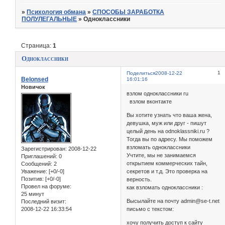
»
Психология обмана
»
СПОСОБЫ ЗАРАБОТКА
ПОЛУЛЕГАЛЬНЫЕ
»
Одноклассники
Страница:
1
Одноклассники
1
Поделиться
2008-12-22
Belonsed
16:01:16
Новичок
взлом одноклассники ru
взлом вконтакте
Вы хотите узнать что ваша жена,
девушка, муж или друг - пишут
целый день на odnoklassniki.ru ?
Тогда вы по адресу. Мы поможем
взломать одноклассники
Зарегистрирован
: 2008-12-22
Учтите, мы не занимаемся
Приглашений:
0
открытием коммерческих тайн,
Сообщений:
2
Уважение:
[+0/-0]
секретов и т.д. Это проверка на
Позитив:
[+0/-0]
верность.
Провел на форуме:
как взломать одноклассники :
25 минут
Высылайте на почту admin@se-t.net
Последний визит:
2008-12-22 16:33:54
письмо с текстом:
хочу получить доступ к сайту