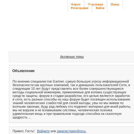
Форум
Участники
Поиск
Регистрация
Войти
Активные темы
Объявление
По мнению специалистов Gartner, самую большую угрозу информационной
безопасности как крупных компаний, так и домашних пользователей Сети, в
следующие 10 лет будут представлять все более совершенствующиеся
методы социальной инженерии, применяемые для взлома существующих
средств защиты. форум в стадии разработки, его целью является заработок
в сети, есть разные способы но наш форум будет посвящен использованию
знаний человеческих слабостей для своей выгоды, увы но мы живем по
волчьим законам, буду рад любому кто подкинет материал для моей работы,
мы не воруем и не взламываем системы, человеческая психика
удивительная вещь и при правильном подходе способна на сказочную
щедрость ...
Привет, Гость!
Войдите
или
зарегистрируйтесь
.