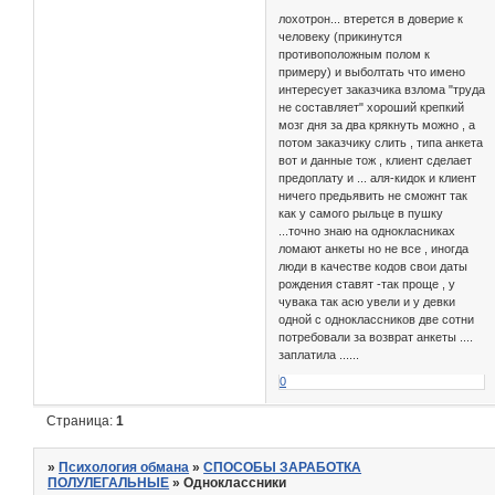
лохотрон... втерется в доверие к
человеку (прикинутся
противоположным полом к
примеру) и выболтать что имено
интересует заказчика взлома "труда
не составляет" хороший крепкий
мозг дня за два крякнуть можно , а
потом заказчику слить , типа анкета
вот и данные тож , клиент сделает
предоплату и ... аля-кидок и клиент
ничего предьявить не сможнт так
как у самого рыльце в пушку
...точно знаю на однокласниках
ломают анкеты но не все , иногда
люди в качестве кодов свои даты
рождения ставят -так проще , у
чувака так асю увели и у девки
одной с одноклассников две сотни
потребовали за возврат анкеты ....
заплатила ......
0
Страница:
1
»
Психология обмана
»
СПОСОБЫ ЗАРАБОТКА
ПОЛУЛЕГАЛЬНЫЕ
»
Одноклассники