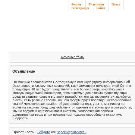
Форум
Участники
Поиск
Регистрация
Войти
Активные темы
Объявление
По мнению специалистов Gartner, самую большую угрозу информационной
безопасности как крупных компаний, так и домашних пользователей Сети, в
следующие 10 лет будут представлять все более совершенствующиеся
методы социальной инженерии, применяемые для взлома существующих
средств защиты. форум в стадии разработки, его целью является заработок
в сети, есть разные способы но наш форум будет посвящен использованию
знаний человеческих слабостей для своей выгоды, увы но мы живем по
волчьим законам, буду рад любому кто подкинет материал для моей работы,
мы не воруем и не взламываем системы, человеческая психика
удивительная вещь и при правильном подходе способна на сказочную
щедрость ...
Привет, Гость!
Войдите
или
зарегистрируйтесь
.