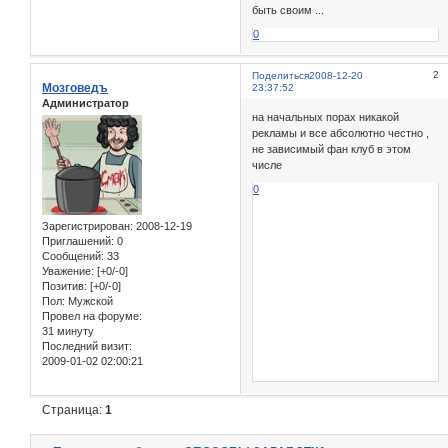
быть своим ...
0
2
Поделиться
2008-12-20
Мозговедъ
23:37:52
Администратор
на начальных порах никакой
рекламы и все абсолютно честно ,
не зависимый фан клуб в этом
числе
0
Зарегистрирован
: 2008-12-19
Приглашений:
0
Сообщений:
33
Уважение:
[+0/-0]
Позитив:
[+0/-0]
Пол:
Мужской
Провел на форуме:
31 минуту
Последний визит:
2009-01-02 02:00:21
Страница:
1