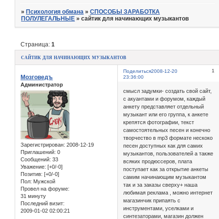
»
Психология обмана
»
СПОСОБЫ ЗАРАБОТКА
ПОЛУЛЕГАЛЬНЫЕ
»
сайтик для начинающих музыкантов
Страница:
1
сайтик для начинающих музыкантов
1
Поделиться
2008-12-20
Мозговедъ
23:36:00
Администратор
смысл задумки- создать свой сайт,
с акуантами и форумом, каждый
анкету представляет отдельный
музыкант или его группа, к анкете
крепятся фотографии, текст
самостоятельных песен и конечно
творчество в mp3 формате нескоко
Зарегистрирован
: 2008-12-19
песен доступных как для самих
Приглашений:
0
музыкантов, пользователей а также
Сообщений:
33
всяких продюссеров, плата
Уважение:
[+0/-0]
поступает как за открытие анкеты
Позитив:
[+0/-0]
самим начинающим музыкантом
Пол:
Мужской
так и за заказы сверху+ наша
Провел на форуме:
любимая реклама , можно интернет
31 минуту
магазинчик припаять с
Последний визит:
инструментами, уселками и
2009-01-02 02:00:21
синтезаторами, магазин должен