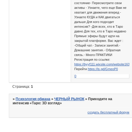
состояние- Пересмотрите свои
активы - Узнаете, чего еще Вам не
хватает для движения вперед -
Узнаете КУДА и КАК двигаться
дальше Для кого подходит
интенсив? -Для всех, кто в Таро
давно Для тех, кто в Таро недавно
Прямые эфиры будут идти на
закрытой платформе. Вас ждет :
-Общий чат.- Записи занятий.-
Домашние занятия.- Обратная
связь.- Много ПРАКТИКИ
Регистрация по ссылке:
https://byyf111.wixsite.com/website1631
Перейти
https://is.gd/GmeoP0
0
Страница:
1
»
Психология обмана
»
ЧЕРНЫЙ РЫНОК
»
Приходите на
интенсив «Таро: 3D взгляд»
создать бесплатный форум