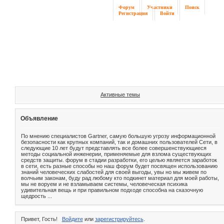
Форум
Участники
Поиск
Регистрация
Войти
Активные темы
Объявление
По мнению специалистов Gartner, самую большую угрозу информационной
безопасности как крупных компаний, так и домашних пользователей Сети, в
следующие 10 лет будут представлять все более совершенствующиеся
методы социальной инженерии, применяемые для взлома существующих
средств защиты. форум в стадии разработки, его целью является заработок
в сети, есть разные способы но наш форум будет посвящен использованию
знаний человеческих слабостей для своей выгоды, увы но мы живем по
волчьим законам, буду рад любому кто подкинет материал для моей работы,
мы не воруем и не взламываем системы, человеческая психика
удивительная вещь и при правильном подходе способна на сказочную
щедрость ...
Привет, Гость!
Войдите
или
зарегистрируйтесь
.