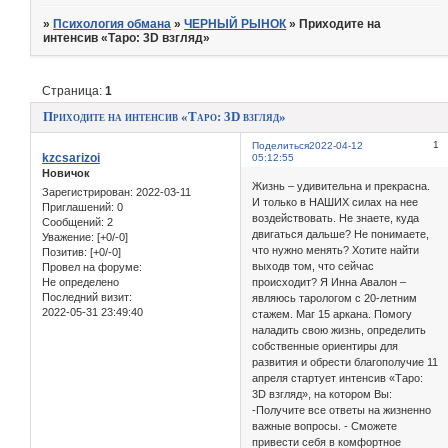
»
Психология обмана
»
ЧЕРНЫЙ РЫНОК
»
Приходите на
интенсив «Таро: 3D взгляд»
Страница:
1
Приходите на интенсив «Таро: 3D взгляд»
1
Поделиться
2022-04-12
kzcsarizoi
05:12:55
Новичок
Жизнь – удивительна и прекрасна.
Зарегистрирован
: 2022-03-11
И только в НАШИХ силах на нее
Приглашений:
0
воздействовать. Не знаете, куда
Сообщений:
2
двигаться дальше? Не понимаете,
Уважение:
[+0/-0]
что нужно менять? Хотите найти
Позитив:
[+0/-0]
выходв том, что сейчас
Провел на форуме:
Не определено
происходит? Я Инна Авалон –
Последний визит:
являюсь тарологом с 20-летним
2022-05-31 23:49:40
стажем. Маг 15 аркана. Помогу
наладить свою жизнь, определить
собственные ориентиры для
развития и обрести благополучие 11
апреля стартует интенсив «Таро:
3D взгляд», на котором Вы:
-Получите все ответы на жизненно
важные вопросы. - Сможете
привести себя в комфортное