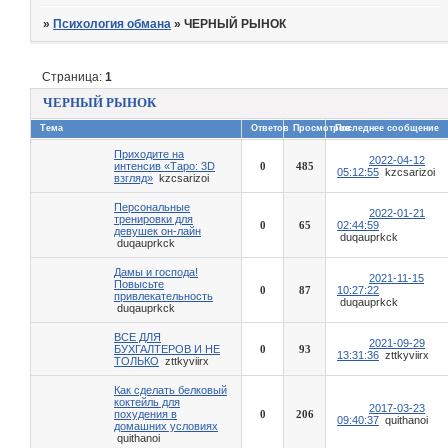
»
Психология обмана
»
ЧЕРНЫЙ РЫНОК
Страница:
1
ЧЕРНЫЙ РЫНОК
Тема
Ответов
Просмотров
Последнее сообщение
Приходите на
2022-04-12
интенсив «Таро: 3D
0
485
05:12:55
kzcsarizoi
взгляд»
kzcsarizoi
Персональные
2022-01-21
тренировки для
0
65
02:44:59
девушек он-лайн
duqauprkck
duqauprkck
Дамы и господа!
2021-11-15
Повысьте
0
87
10:27:22
привлекательность
duqauprkck
duqauprkck
ВСЕ ДЛЯ
2021-09-29
БУХГАЛТЕРОВ И НЕ
0
93
13:31:36
zttkyviirx
ТОЛЬКО
zttkyviirx
Как сделать белковый
коктейль для
2017-03-23
похудения в
0
206
09:40:37
quithanoi
домашних условиях
quithanoi