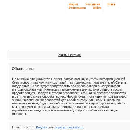
Форум
Участники
Поиск
Регистрация
Войти
Активные темы
Объявление
По мнению специалистов Gartner, самую большую угрозу информационной
безопасности как крупных компаний, так и домашних пользователей Сети, в
следующие 10 лет будут представлять все более совершенствующиеся
методы социальной инженерии, применяемые для взлома существующих
средств защиты. форум в стадии разработки, его целью является заработок
в сети, есть разные способы но наш форум будет посвящен использованию
знаний человеческих слабостей для своей выгоды, увы но мы живем по
волчьим законам, буду рад любому кто подкинет материал для моей работы,
мы не воруем и не взламываем системы, человеческая психика
удивительная вещь и при правильном подходе способна на сказочную
щедрость ...
Привет, Гость!
Войдите
или
зарегистрируйтесь
.