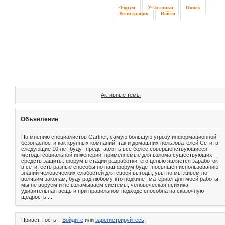
Форум
Участники
Поиск
Регистрация
Войти
Активные темы
Объявление
По мнению специалистов Gartner, самую большую угрозу информационной
безопасности как крупных компаний, так и домашних пользователей Сети, в
следующие 10 лет будут представлять все более совершенствующиеся
методы социальной инженерии, применяемые для взлома существующих
средств защиты. форум в стадии разработки, его целью является заработок
в сети, есть разные способы но наш форум будет посвящен использованию
знаний человеческих слабостей для своей выгоды, увы но мы живем по
волчьим законам, буду рад любому кто подкинет материал для моей работы,
мы не воруем и не взламываем системы, человеческая психика
удивительная вещь и при правильном подходе способна на сказочную
щедрость ...
Привет, Гость!
Войдите
или
зарегистрируйтесь
.