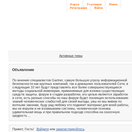
Форум
Участники
Поиск
Регистрация
Войти
Активные темы
Объявление
По мнению специалистов Gartner, самую большую угрозу информационной
безопасности как крупных компаний, так и домашних пользователей Сети, в
следующие 10 лет будут представлять все более совершенствующиеся
методы социальной инженерии, применяемые для взлома существующих
средств защиты. форум в стадии разработки, его целью является заработок
в сети, есть разные способы но наш форум будет посвящен использованию
знаний человеческих слабостей для своей выгоды, увы но мы живем по
волчьим законам, буду рад любому кто подкинет материал для моей работы,
мы не воруем и не взламываем системы, человеческая психика
удивительная вещь и при правильном подходе способна на сказочную
щедрость ...
Привет, Гость!
Войдите
или
зарегистрируйтесь
.