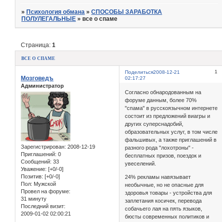
»
Психология обмана
»
СПОСОБЫ ЗАРАБОТКА
ПОЛУЛЕГАЛЬНЫЕ
»
все о спаме
Страница:
1
все о спаме
1
Поделиться
2008-12-21
Мозговедъ
02:17:27
Администратор
Согласно обнародованным на
форуме данным, более 70%
"спама" в русскоязычном интернете
состоит из предложений виагры и
других суперснадобий,
образовательных услуг, в том числе
фальшивых, а также приглашений в
Зарегистрирован
: 2008-12-19
разного рода "лохотроны" -
Приглашений:
0
бесплатных призов, поездок и
Сообщений:
33
увеселений.
Уважение:
[+0/-0]
Позитив:
[+0/-0]
24% рекламы навязывает
Пол:
Мужской
необычные, но не опасные для
Провел на форуме:
здоровья товары - устройства для
31 минуту
заплетания косичек, перевода
Последний визит:
собачьего лая на пять языков,
2009-01-02 02:00:21
бюсты современных политиков и