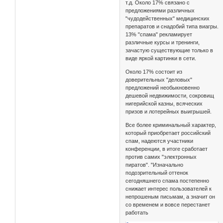
т.д. Около 17% связано с
предложениями различных
"чудодейственных" медицинских
препаратов и снадобий типа виагры.
13% "спама" рекламирует
различные курсы и тренинги,
зачастую существующие только в
виде яркой картинки в сети.
Около 17% состоит из
доверительных "деловых"
предложений необыкновенно
дешевой недвижимости, сокровищ
нигерийской казны, всяческих
призов и лотерейных выигрышей.
Все более криминальный характер,
который приобретает российский
спам, надеются участники
конференции, в итоге сработает
против самих "электронных
пиратов". "Изначально
подозрительный оттенок
сегодняшнего спама постепенно
снижает интерес пользователей к
непрошеным письмам, а значит он
со временем и вовсе перестанет
работать