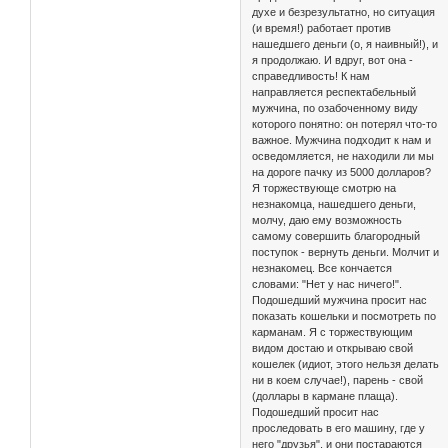
духе и безрезультатно, но ситуация
(и время!) работает против
нашедшего деньги (о, я наивный!), и
я продолжаю. И вдруг, вот она -
справедливость! К нам
направляется респектабельный
мужчина, по озабоченному виду
которого понятно: он потерял что-то
важное. Мужчина подходит к нам и
осведомляется, не находили ли мы
на дороге пачку из 5000 долларов?
Я торжествующе смотрю на
незнакомца, нашедшего деньги,
молчу, даю ему возможность
самому совершить благородный
поступок - вернуть деньги. Молчит и
незнакомец. Все кончается
словами: "Нет у нас ничего!".
Подошедший мужчина просит нас
показать кошельки и посмотреть по
карманам. Я с торжествующим
видом достаю и открываю свой
кошелек (идиот, этого нельзя делать
ни в коем случае!), парень - свой
(доллары в кармане плаща).
Подошедший просит нас
проследовать в его машину, где у
него "друзья", и они постараются