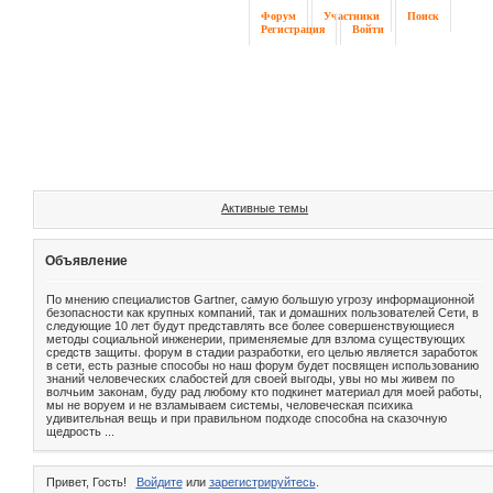
Форум
Участники
Поиск
Регистрация
Войти
Активные темы
Объявление
По мнению специалистов Gartner, самую большую угрозу информационной
безопасности как крупных компаний, так и домашних пользователей Сети, в
следующие 10 лет будут представлять все более совершенствующиеся
методы социальной инженерии, применяемые для взлома существующих
средств защиты. форум в стадии разработки, его целью является заработок
в сети, есть разные способы но наш форум будет посвящен использованию
знаний человеческих слабостей для своей выгоды, увы но мы живем по
волчьим законам, буду рад любому кто подкинет материал для моей работы,
мы не воруем и не взламываем системы, человеческая психика
удивительная вещь и при правильном подходе способна на сказочную
щедрость ...
Привет, Гость!
Войдите
или
зарегистрируйтесь
.