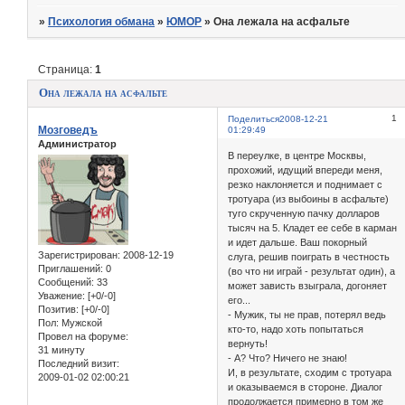
»
Психология обмана
»
ЮМОР
»
Она лежала на асфальте
Страница:
1
Она лежала на асфальте
1
Поделиться
2008-12-21
Мозговедъ
01:29:49
Администратор
B переулке, в центре Москвы,
прохожий, идущий впереди меня,
резко наклоняется и поднимает с
тротуара (из выбоины в асфальте)
туго скрученную пачку долларов
тысяч на 5. Кладет ее себе в карман
и идет дальше. Ваш покорный
Зарегистрирован
: 2008-12-19
слуга, решив поиграть в честность
Приглашений:
0
(во что ни играй - результат один), а
Сообщений:
33
может зависть взыграла, догоняет
Уважение:
[+0/-0]
его...
Позитив:
[+0/-0]
- Мужик, ты не прав, потерял ведь
Пол:
Мужской
кто-то, надо хоть попытаться
Провел на форуме:
вернуть!
31 минуту
- А? Что? Ничего не знаю!
Последний визит:
И, в результате, сходим с тротуара
2009-01-02 02:00:21
и оказываемся в стороне. Диалог
продолжается примерно в том же