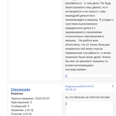
разобраться - в чем дело. Не буду
пересказывать наш диалог, но я
отговорился и не пошел с ним,
нашедший деньги был
препровожден в машину. Я уходил с
чувством выполненного
гражданского долга и с
закравшимися сомнениями
относительно приглашения в
машину... На работе мне
объяснили, что от очень больших
неприятностей меня спасла
тривиальная случайность: в моем
кошельке было мало денег. Иначе
бы мне не миновать машины со
всеми вытекающими
последствиями...
0
2
Поделиться
2010-03-07
Chesmensky
19:20:12
Новичок
ну это больше на гопстоп похоже.
Зарегистрирован
: 2010-03-07
Приглашений:
0
0
Сообщений:
4
Уважение:
[+0/-0]
Позитив:
[+0/-0]