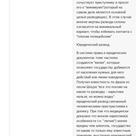
сочуствует приступнику и просит
его о "минимуме"(который на
самом деле является основной
целью разводящих). В этом случае
многие жертвы развода склоны
согласится на минимальный
вариант, чтобы избежать контакта с
"плохим полицейским"
Юридический развод
В системе права и юридических
документах тоже частенко
создаются "вилки", которые
позволяют государству добиватся
от населения нужных для него
действий или линии поведения.
Получил известность по фразе из
песни Шнура "все это похоже на
какою-то разводку - наркотики
нельзя, но можно водку"
юридический развод связанный
человеческими пристрастиями к
допингу. При том что медицински
доказано что многие наркотики(в
особенности т.н. "легкие") менее
вредны чем алкоголь, государство
по каким то только ему известным
причинам, выстроило юридический