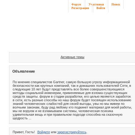
Форум
Участники
Поиск
Регистрация
Войти
Активные темы
Объявление
По мнению специалистов Gartner, самую большую угрозу информационной
безопасности как крупных компаний, так и домашних пользователей Сети, в
следующие 10 лет будут представлять все более совершенствующиеся
методы социальной инженерии, применяемые для взлома существующих
средств защиты. форум в стадии разработки, его целью является заработок
в сети, есть разные способы но наш форум будет посвящен использованию
знаний человеческих слабостей для своей выгоды, увы но мы живем по
волчьим законам, буду рад любому кто подкинет материал для моей работы,
мы не воруем и не взламываем системы, человеческая психика
удивительная вещь и при правильном подходе способна на сказочную
щедрость ...
Привет, Гость!
Войдите
или
зарегистрируйтесь
.