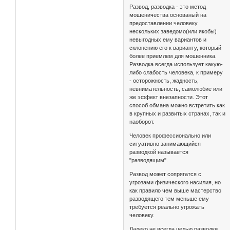
Развод, разводка - это метод
мошеничества основаный на
предоставлении человеку
нескольких заведомо(или якобы)
невыгодных ему вариантов и
склонению его к варианту, который
более приемлем для мошенника.
Разводка всегда использует какую-
либо слабость человека, к примеру
- осторожность, жадность,
невнимательность, самолюбие или
же эффект внезапности. Этот
способ обмана можно встретить как
в крупных и развитых странах, так и
наоборот.
Человек профессионально или
ситуативно занимающийся
разводкой называется
"разводящим".
Развод может сопрягатся с
угрозами физического насилия, но
как правило чем выше мастерство
разводящего тем меньше ему
требуется реально угрожать
человеку.
Далеко не всегда целью разводки