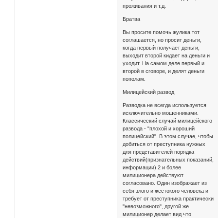
проживания и т.д.
Братва
Вы просите помочь жулика тот
соглашается, но просит деньги,
когда первый получает деньги,
выходит второй кидает на деньги и
уходит. На самом деле первый и
второй в сговоре, и делят деньги
пополам.
Милицейский развод
Разводка не всегда используется
исключительно мошенниками.
Классический случай милицейского
развода - "плохой и хороший
полицейский". В этом случае, чтобы
добиться от преступника нужных
для представителей порядка
действий(признательных показаний,
информации) 2 и более
милиционера действуют
согласовано. Один изображает из
себя злого и жестокого человека и
требует от преступника практически
"невозможного", другой же
милиционер делает вид что