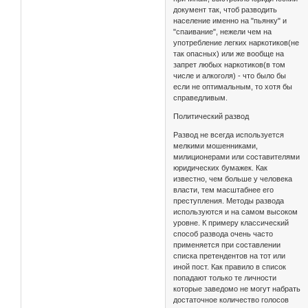
документ так, чтоб разводить
население именно на "пьянку" и
"спаивание", нежели чем на
употребление легких наркотиков(не
так опасных) или же вообще на
запрет любых наркотиков(в том
числе и алкоголя) - что было бы
если не оптимальным, то хотя бы
справедливым.
Политический развод
Развод не всегда используется
мелкими мошенниками,
милиционерами или составителями
юридических бумажек. Как
известно, чем больше у человека
власти, тем масштабнее его
преступления. Методы развода
используются и на самом высоком
уровне. К примеру классический
способ развода очень часто
применяется при составлении
списка претендентов на тот или
иной пост. Как правило в список
попадают только те личности
которые заведомо не могут набрать
достаточное количество голосов