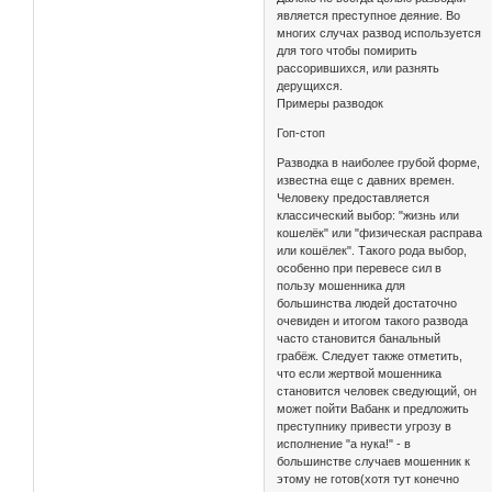
является преступное деяние. Во
многих случах развод используется
для того чтобы помирить
рассорившихся, или разнять
дерущихся.
Примеры разводок
Гоп-стоп
Разводка в наиболее грубой форме,
известна еще с давних времен.
Человеку предоставляется
классический выбор: "жизнь или
кошелёк" или "физическая расправа
или кошёлек". Такого рода выбор,
особенно при перевесе сил в
пользу мошенника для
большинства людей достаточно
очевиден и итогом такого развода
часто становится банальный
грабёж. Следует также отметить,
что если жертвой мошенника
становится человек сведующий, он
может пойти Вабанк и предложить
преступнику привести угрозу в
исполнение "а нука!" - в
большинстве случаев мошенник к
этому не готов(хотя тут конечно