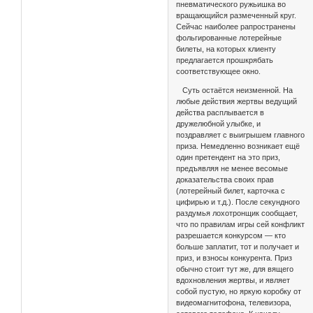
пневматического ружьишка во
вращающийся размеченный круг.
Сейчас наиболее рапространены
фольгированные лотерейные
билеты, на которых клиенту
предлагается прошкрябать
соответствующее окно.
Суть остаётся неизменной. На
любые действия жертвы ведущий
действа расплывается в
дружелюбной улыбке, и
поздравляет с выигрышем главного
приза. Немедленно возникает ещё
один претендент на это приз,
предъявляя не менее весомые
доказательства своих прав
(лотерейный билет, карточка с
цифирью и т.д.). После секундного
раздумья лохотронщик сообщает,
что по правилам игры сей конфликт
разрешается конкурсом — кто
больше заплатит, тот и получает и
приз, и взносы конкурента. Приз
обычно стоит тут же, для вящего
вдохновления жертвы, и являет
собой пустую, но яркую коробку от
видеомагнитофона, телевизора,