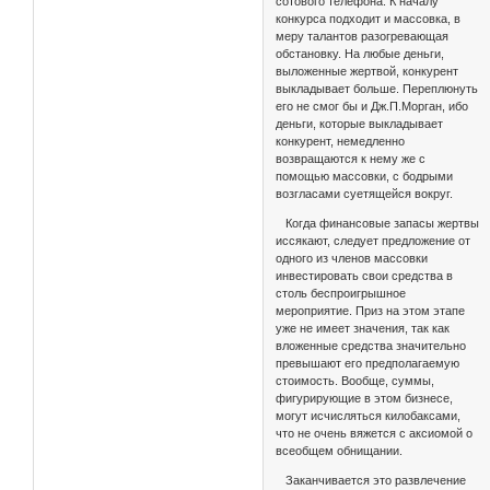
сотового телефона. К началу
конкурса подходит и массовка, в
меру талантов разогревающая
обстановку. На любые деньги,
выложенные жертвой, конкурент
выкладывает больше. Переплюнуть
его не смог бы и Дж.П.Морган, ибо
деньги, которые выкладывает
конкурент, немедленно
возвращаются к нему же с
помощью массовки, с бодрыми
возгласами суетящейся вокруг.
Когда финансовые запасы жертвы
иссякают, следует предложение от
одного из членов массовки
инвестировать свои средства в
столь беспроигрышное
мероприятие. Приз на этом этапе
уже не имеет значения, так как
вложенные средства значительно
превышают его предполагаемую
стоимость. Вообще, суммы,
фигурирующие в этом бизнесе,
могут исчисляться килобаксами,
что не очень вяжется с аксиомой о
всеобщем обнищании.
Заканчивается это развлечение