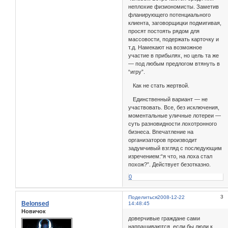
неплохие физиономисты. Заметив
фланирующего потенциального
клиента, заговорщицки подмигивая,
просят постоять рядом для
массовости, подержать карточку и
т.д. Намекают на возможное
участие в прибылях, но цель та же
— под любым предлогом втянуть в
“игру”.
Как не стать жертвой.
Единственный вариант — не
участвовать. Все, без исключения,
моментальные уличные лотереи —
суть разновидности лохотронного
бизнеса. Впечатление на
организаторов производит
задумчивый взгляд с последующим
изречением:“я что, на лоха стал
похож?”. Действует безотказно.
0
3
Поделиться
2008-12-22
Belonsed
14:48:45
Новичок
доверчивые граждане сами
напрашиваются, если бы люди к