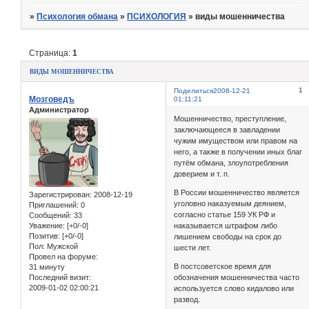
»
Психология обмана
»
ПСИХОЛОГИЯ
»
виды мошенничества
Страница:
1
виды мошенничества
1
Поделиться
2008-12-21
Мозговедъ
01:11:21
Администратор
Мошенничество, преступление,
заключающееся в завладении
чужим имуществом или правом на
него, а также в получении иных благ
путём обмана, злоупотребления
доверием и т. п.
В России мошенничество является
Зарегистрирован
: 2008-12-19
уголовно наказуемым деянием,
Приглашений:
0
согласно статье 159 УК РФ и
Сообщений:
33
Уважение:
[+0/-0]
наказывается штрафом либо
Позитив:
[+0/-0]
лишением свободы на срок до
Пол:
Мужской
шести лет.
Провел на форуме:
В постсоветское время для
31 минуту
Последний визит:
обозначения мошенничества часто
2009-01-02 02:00:21
используется слово кидалово или
развод.