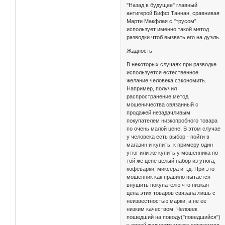
"Назад в будущее" главный
антигерой Бифф Таннан, сравнивая
Марти Макфлая с "трусом"
использует именно такой метод
разводки чтоб вызвать его на дуэль.
Жадность
В некоторых случаях при разводке
используется естественное
желание человека сэкономить.
Например, получил
распространение метод
мошеничества связанный с
продажей незадачливым
покупателем низкопробного товара
по очень малой цене. В этом случае
у человека есть выбор - пойти в
магазин и купить, к примеру один
утюг или же купить у мошенника по
той же цене целый набор из утюга,
кофеварки, миксера и т.д. При это
мошенник как правило пытается
внушить покупателю что низкая
цена этих товаров связана лишь с
неизвестностью марки, а не ее
низким качеством. Человек
пошедший на поводу("поведшийся")