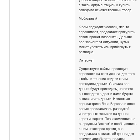
у своей жадности может согласится
с такой аргументацией и купить
заведомо некачественный товар.
Мобильный
К вам подходит человек, что-то
спрашивает, предлагает прикурить,
потом просит позвонить. Дальше
все зависит от ситуации, жулик
может убежать или прибегнуть к
разводке.
Интернет
Существуют сайты, просящие
перевести на счет деньги, для того
чтобы, в течение недели к вам
приходили деньги. Сначала все
деньги будут приходить, но позже
вы попадете в долг и сами будете
выплачивать деньги. Известная
порноактриса Лена Беркова в свое
время прославилась разводкой
иностраных женихов на деньги
через интернет. Познакомившись с
очередным "лохом" и пообщавшись
с ним некоторое время, она
предлагала выслать ей деньги для
покупки авиабилета, подарка,