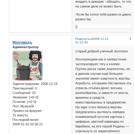
впадать в доверие - обещать, то что
на самом деле не может быть.
-Если бы хотел тебя развести давно
развел бы.
0
2
Поделиться
2008-12-21
Мозговедъ
01:22:40
Администратор
старый добрый уличный лохотрон
Лохотронщики как и напёрсточни
эксплуатируют тягу к халяве.
Группы риска также аналогичны, но
в данном случае ещё большее
значение имеет азартность жертвы.
Атрибуты, которыми обставлена эта
Зарегистрирован
: 2008-12-19
отрасль отъёма денег, весьма
Приглашений:
0
разнообразны, и зависят от места,
Сообщений:
33
Уважение:
[+0/-0]
времени и средств,
Позитив:
[+0/-0]
инвестированных в предприятие.
Пол:
Мужской
На заре этого бизнеса жертвы
Провел на форуме:
предлагалось вытянуть изрядно
31 минуту
пожамканный кусочек картона с
Последний визит:
цифирью, цветной карандаш из
2009-01-02 02:00:21
барабана, на юге нашей Родины —
стрельнуть из закреплённого