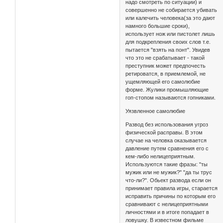
надо смотреть по ситуации) и
совершенно не собирается убивать
или калечить человека(за это дают
намного большие сроки),
использует нож или пистолет лишь
для подкрепления своих слов т.е.
пытается "взять на понт". Увидев
что это не срабатывает - такой
преступник может предпочесть
ретироватся, в приемлемой, не
ущемляющей его самолюбие
форме. Жулики промышляющие
гоп-стопом называются гопниками.
Уязвленное самолюбие
Развод без использования угроз
физической расправы. В этом
случае на человка оказывается
давление путем сравнения его с
кем-либо нелицеприятным.
Используются такие фразы: "ты
мужик или не мужик?" "да ты трус
что-ли?". Обьект развода если он
принимает правила игры, старается
исправить причины по которым его
сравнивают с нелицеприятными
личностями и в итоге попадает в
ловушку. В известном фильме