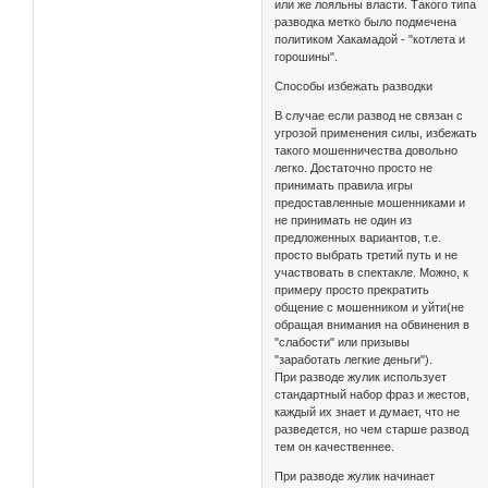
или же лояльны власти. Такого типа
разводка метко было подмечена
политиком Хакамадой - "котлета и
горошины".
Способы избежать разводки
В случае если развод не связан с
угрозой применения силы, избежать
такого мошенничества довольно
легко. Достаточно просто не
принимать правила игры
предоставленные мошенниками и
не принимать не один из
предложенных вариантов, т.е.
просто выбрать третий путь и не
участвовать в спектакле. Можно, к
примеру просто прекратить
общение с мошенником и уйти(не
обращая внимания на обвинения в
"слабости" или призывы
"заработать легкие деньги").
При разводе жулик использует
стандартный набор фраз и жестов,
каждый их знает и думает, что не
разведется, но чем старше развод
тем он качественнее.
При разводе жулик начинает