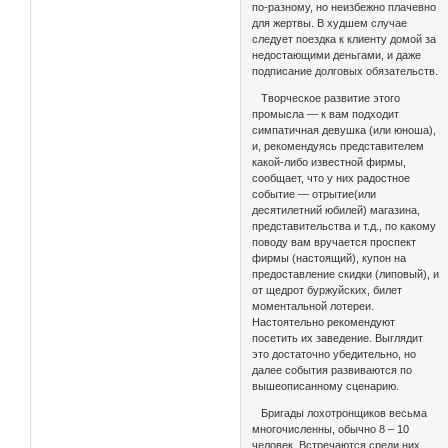
по-разному, но неизбежно плачевно
для жертвы. В худшем случае
следует поездка к клиенту домой за
недостающими деньгами, и даже
подписание долговых обязательств.
Творческое развитие этого
промысла — к вам подходит
симпатичная девушка (или юноша),
и, рекомендуясь представителем
какой-либо известной фирмы,
сообщает, что у них радостное
событие — отрытие(или
десятилетний юбилей) магазина,
представительства и т.д., по какому
поводу вам вручается проспект
фирмы (настоящий), купон на
предоставление скидки (липовый), и
от щедрот буржуйских, билет
моментальной лотереи.
Настоятельно рекомендуют
посетить их заведение. Выглядит
это достаточно убедительно, но
далее события развиваются по
вышеописанному сценарию.
Бригады лохотронщиков весьма
многочисленны, обычно 8 – 10
человек. Встречаются среди них