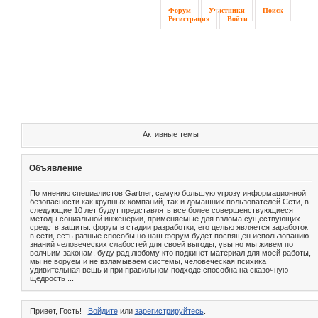
Форум
Участники
Поиск
Регистрация
Войти
Активные темы
Объявление
По мнению специалистов Gartner, самую большую угрозу информационной
безопасности как крупных компаний, так и домашних пользователей Сети, в
следующие 10 лет будут представлять все более совершенствующиеся
методы социальной инженерии, применяемые для взлома существующих
средств защиты. форум в стадии разработки, его целью является заработок
в сети, есть разные способы но наш форум будет посвящен использованию
знаний человеческих слабостей для своей выгоды, увы но мы живем по
волчьим законам, буду рад любому кто подкинет материал для моей работы,
мы не воруем и не взламываем системы, человеческая психика
удивительная вещь и при правильном подходе способна на сказочную
щедрость ...
Привет, Гость!
Войдите
или
зарегистрируйтесь
.