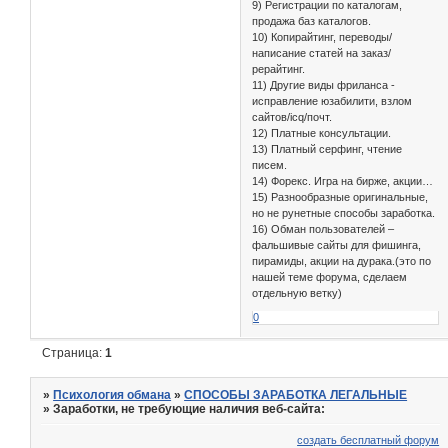
9) Регистрации по каталогам,
продажа баз каталогов.
10) Копирайтинг, переводы/
написание статей на заказ/
рерайтинг.
11) Другие виды фриланса -
исправление юзабилити, взлом
сайтов/icq/почт.
12) Платные консультации.
13) Платный серфинг, чтение
писем.
14) Форекс. Игра на бирже, акции…
15) Разнообразные оригинальные,
но не рунетные способы заработка.
16) Обман пользователей –
фальшивые сайты для фишинга,
пирамиды, акции на дурака.(это по
нашей теме форума, сделаем
отдельную ветку)
0
Страница:
1
»
Психология обмана
»
СПОСОБЫ ЗАРАБОТКА ЛЕГАЛЬНЫЕ
»
Заработки, не требующие наличия веб-сайта:
создать бесплатный форум