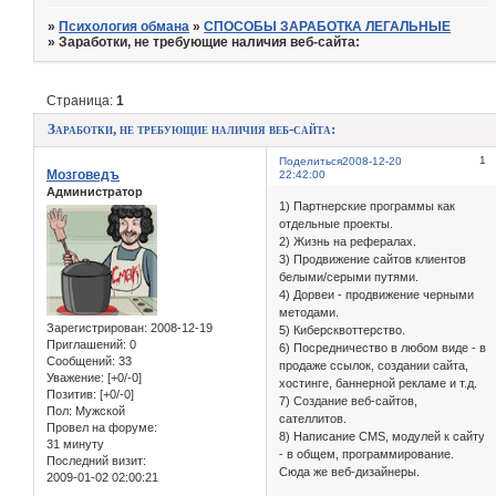
»
Психология обмана
»
СПОСОБЫ ЗАРАБОТКА ЛЕГАЛЬНЫЕ
»
Заработки, не требующие наличия веб-сайта:
Страница:
1
Заработки, не требующие наличия веб-сайта:
1
Поделиться
2008-12-20
Мозговедъ
22:42:00
Администратор
1) Партнерские программы как
отдельные проекты.
2) Жизнь на рефералах.
3) Продвижение сайтов клиентов
белыми/серыми путями.
4) Дорвеи - продвижение черными
методами.
Зарегистрирован
: 2008-12-19
5) Киберсквоттерство.
Приглашений:
0
6) Посредничество в любом виде - в
Сообщений:
33
продаже ссылок, создании сайта,
Уважение:
[+0/-0]
хостинге, баннерной рекламе и т.д.
Позитив:
[+0/-0]
7) Создание веб-сайтов,
Пол:
Мужской
сателлитов.
Провел на форуме:
8) Написание CMS, модулей к сайту
31 минуту
- в общем, программирование.
Последний визит:
Сюда же веб-дизайнеры.
2009-01-02 02:00:21