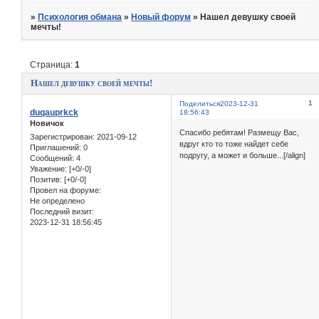
»
Психология обмана
»
Новый форум
»
Нашел девушку своей
мечты!
Страница:
1
Нашел девушку своей мечты!
1
Поделиться
2023-12-31
duqauprkck
18:56:43
Новичок
Спасибо ребятам! Размещу Вас,
Зарегистрирован
: 2021-09-12
вдруг кто то тоже найдет себе
Приглашений:
0
подругу, а может и больше...[/align]
Сообщений:
4
Уважение:
[+0/-0]
Позитив:
[+0/-0]
Провел на форуме:
Не определено
Последний визит:
2023-12-31 18:56:45