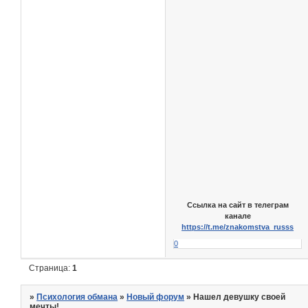
Ссылка на сайт в телеграм
канале
https://t.me/znakomstva_russs
0
Страница:
1
»
Психология обмана
»
Новый форум
»
Нашел девушку своей
мечты!