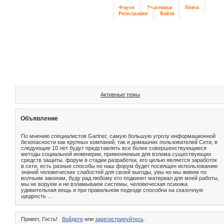
Форум
Участники
Поиск
Регистрация
Войти
Активные темы
Объявление
По мнению специалистов Gartner, самую большую угрозу информационной
безопасности как крупных компаний, так и домашних пользователей Сети, в
следующие 10 лет будут представлять все более совершенствующиеся
методы социальной инженерии, применяемые для взлома существующих
средств защиты. форум в стадии разработки, его целью является заработок
в сети, есть разные способы но наш форум будет посвящен использованию
знаний человеческих слабостей для своей выгоды, увы но мы живем по
волчьим законам, буду рад любому кто подкинет материал для моей работы,
мы не воруем и не взламываем системы, человеческая психика
удивительная вещь и при правильном подходе способна на сказочную
щедрость ...
Привет, Гость!
Войдите
или
зарегистрируйтесь
.