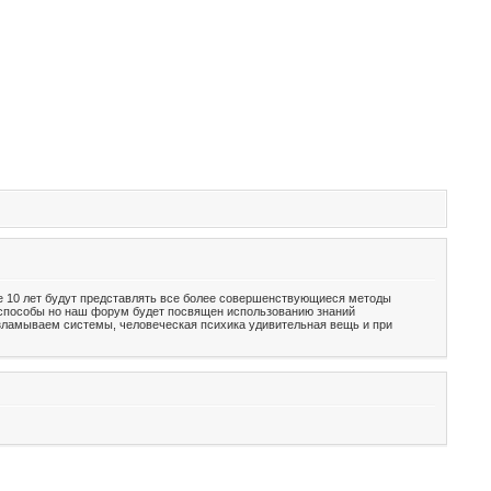
е 10 лет будут представлять все более совершенствующиеся методы
е способы но наш форум будет посвящен использованию знаний
взламываем системы, человеческая психика удивительная вещь и при