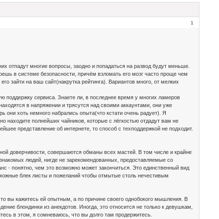
1
их отпадут многие вопросы, заодно и попадаться на развод будут меньше.
брешь в системе безопасности, причём взломать его мозг часто проще чем
его зайти на ваш сайт(накрутка рейтинга). Вариантов много, от мелких
ю поддержку сервиса. Знаете ли, в последнее время у многих ламеров
 находятся в напряжении и трясутся над своими аккаунтами, они уже
ь они хоть немного набрались опыта(что кстати очень радует). Я
ильно находите полнейших чайников, которые с лёгкостью отдадут вам не
лейшее представление об интернете, то способ с техподдержкой не подходит.
ной доверчивости, совершаются обманы всех мастей. В том числе и крайне
незнакомых людей, нигде не зарекомендованных, предоставляемые со
анс - понятно, чем это возможно может закончиться. Это единственный вид
озможные блек листы и пожеланий чтобы отмытые столь нечестивым
 что вы кажитесь ей опытным, а по причине своего однобокого мышления. В
ение блондинки из анекдотов. Иногда, это относится не только к девушкам,
тесь в этом, я сомневаюсь, что вы долго там продержитесь.