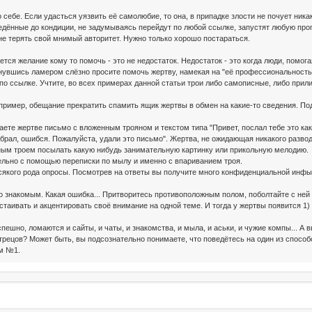
ебе. Если удасться уязвить её самолюбие, то она, в припадке злости не почует никак
дённые до кондиции, не задумываясь перейдут по любой ссылке, запустят любую прогу
е терять свой мнимый авторитет. Нужно только хорошо постараться.
тся желание кому то помочь - это не недостаток. Недостаток - это когда люди, помо
увшись ламером слёзно просите помочь жертву, намекая на "её профессиональность". 
 по ссылке. Учтите, во всех примерах данной статьи трои либо самописные, либо прил
ример, обещание прекратить спамить ящик жертвы в обмен на какие-то сведения. Под
аете жертве письмо с вложенным трояном и текстом типа "Привет, послал тебе это как
абрал, ошибся. Пожалуйста, удали это письмо". Жертва, не ожидающая никакого развод
ым троем посылать какую нибудь занимательную картинку или прикольную мелодию.
ательно с помощью переписки по мылу и именно с впариванием троя.
всякого рода опросы. Посмотрев на ответы вы получите много конфиденциальной инфы
 знакомым. Какая ошибка... Притворитесь противоположным полом, поболтайте с ней не
таивать и акцентировать своё внимание на одной теме. И тогда у жертвы появится 1) 
пешно, ломаются и сайты, и чаты, и знакомства, и мыла, и аськи, и чужие компы... А 
рецов? Может быть, вы подсознательно понимаете, что поведётесь на один из способо
ом №1.