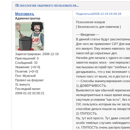
Психология обычного пользователя...
Мозговедъ
Поделиться
2008-12-19 04:09:28
Администратор
Психология юзеров
[ Безопасность для новичков ]
----Введение----
В данной статье будут рассмотрены
Для чего же применяют СИ? Для ман
его аккаунт. Ему можно навязать тр
пакостей до серьёзных дел.
Зарегистрирован
: 2008-12-19
Начнём для начала с одного из сам
Приглашений:
0
заметно вырос моск - они перешли 
Сообщений:
33
Уважение:
[+0/-0]
наслышаны историй про "злобных ха
Позитив:
[+0/-0]
догадываюсь, что у вас возникают с
Пол:
Мужской
только пасс от мыла, но и доступ 
Провел на форуме:
----Способы манипулирования созн
31 минуту
1) ДОВЕРЧИВОСТЬ.
Последний визит:
Выявляется при обычной переписке,
2009-01-02 02:00:21
нелицеприятные в наше время вещи.
смутным условием "как есть", без 
СИ, пользуясь которым вы не засл
способом деньги пошли на лекарст
2) ГЛУПОСТЬ.
Ну, тут всё просто. Тут даже спос
особо тяжёлых случаях наблюдается
т.к. ГЛУПОСТЬ очень распространен