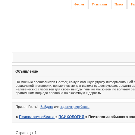
Форум
Участники
Поиск
Ре
Объявление
По мнению специалистов Gartner, самую большую угрозу информационной б
социальной инженерии, применяемые для взлома существующих средств защ
человеческих слабостей для своей выгоды, увы но мы живем по волчьим за
правильном подходе способна на сказочную щедрость ...
Привет, Гость!
Войдите
или
зарегистрируйтесь
.
»
Психология обмана
»
ПСИХОЛОГИЯ
»
Психология обычного пол
Страница:
1