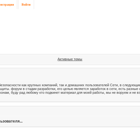
гистрация
Войти
Активные темы
езопасности как крупных компаний, так и домашних пользователей Сети, в следующи
иты. форум в стадии разработки, его целью является заработок в сети, есть разны
конам, буду рад любому кто подкинет материал для моей работы, мы не воруем и не 
ьзователя...