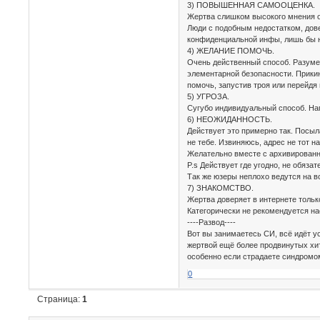
3) ПОВЫШЕННАЯ САМООЦЕНКА.
Жертва слишком высокого мнения о с
Люди с подобным недостатком, дове
конфиденциальной инфы, лишь бы н
4) ЖЕЛАНИЕ ПОМОЧЬ.
Очень действенный способ. Разумее
элементарной безопасности. Прикин
помочь, запустив троя или перейдя
5) УГРОЗА.
Сугубо индивидуальный способ. Нап
6) НЕОЖИДАННОСТЬ.
Действует это примерно так. Посыл
не тебе. Извиняюсь, адрес не тот н
Желательно вместе с архивированн
P.s Действует где угодно, не обяз
Так же юзеры неплохо ведутся на 
7) ЗНАКОМСТВО.
Жертва доверяет в интернете только
Категорически не рекомендуется нас
----Развод----
Вот вы занимаетесь СИ, всё идёт ус
жертвой ещё более продвинутых хит
особенно если страдаете синдром
0
Страница:
1