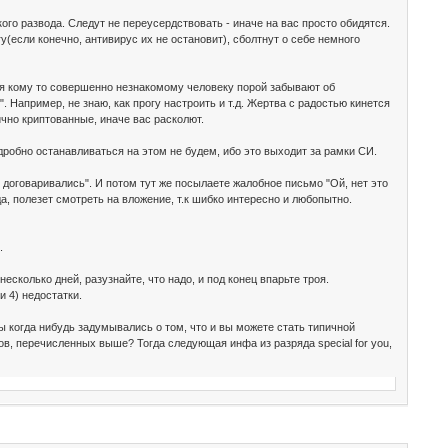
ого развода. Следут не переусердствовать - иначе на вас просто обидятся.
(если конечно, антивирус их не остановит), сболтнут о себе немного
гая кому то совершенно незнакомому человеку порой забывают об
Например, не знаю, как прогу настроить и т.д. Жертва с радостью кинется
ично криптованные, иначе вас расколют.
робно останавливаться на этом не будем, ибо это выходит за рамки СИ.
 договаривались". И потом тут же посылаете жалобное письмо "Ой, нет это
а, полезет смотреть на вложение, т.к шибко интересно и любопытно.
.
сколько дней, разузнайте, что надо, и под конец впарьте троя.
и 4) недостатки.
вы когда нибудь задумывались о том, что и вы можете стать типичной
в, перечисленных выше? Тогда следующая инфа из разряда special for you,