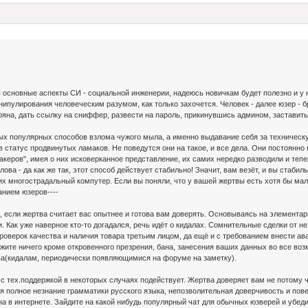
 основные аспекты СИ - социальной инженерии, надеюсь новичкам будет полезно и у н
ипулирования человеческим разумом, как только захочется. Человек - далее юзер - 
ояна, дать ссылку на сниффер, развести на пароль, прикинувшись админом, заставить 
ых популярных способов взлома чужого мыла, а именно выдавание себя за техническу
в статус продвинутых ламаков. Не поведутся они на такое, и все дела. Они постоянно
керов", имея о них исковерканное представление, их самих нередко разводили и тепер
лова - да как же так, этот способ действует стабильно! Значит, вам везёт, и вы стаб
в их многострадальный компутер. Если вы поняли, что у вашей жертвы есть хотя бы ма
анием юзеров----
 если жертва считает вас опытнее и готова вам доверять. Основываясь на элементар
 Как уже наверное кто-то догадался, речь идёт о кидалах. Сомнительные сделки от 
проверок качества и наличия товара третьим лицом, да ещё и с требованием внести ав
ужите ничего кроме откровенного презрения, бана, занесения ваших данных во все в
ва(кидалам, периодически появляющимися на форуме на заметку).
об с тех.поддержкой в некоторых случаях подействует. Жертва доверяет вам не потому
 полное незнание грамматики русского языка, непозволительная доверчивость и повед
а в интернете. Зайдите на какой нибудь популярный чат для обычных юзверей и убеди