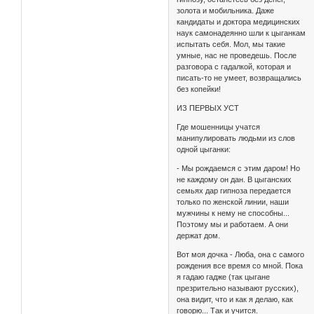
золота и мобильника. Даже
кандидаты и доктора медицинских
наук самонадеянно шли к цыганкам
испытать себя. Мол, мы такие
умные, нас не проведешь. После
разговора с гадалкой, которая и
писать-то не умеет, возвращались
без копейки!
ИЗ ПЕРВЫХ УСТ
Где мошенницы учатся
манипулировать людьми из слов
одной цыганки:
- Мы рождаемся с этим даром! Но
не каждому он дан. В цыганских
семьях дар гипноза передается
только по женской линии, наши
мужчины к нему не способны...
Поэтому мы и работаем. А они
держат дом.
Вот моя дочка - Люба, она с самого
рождения все время со мной. Пока
я гадаю гадже (так цыгане
презрительно называют русских),
она видит, что и как я делаю, как
говорю... Так и учится.