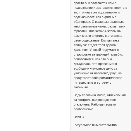
просто они залезают к нам в
подсознание и заставляют верить в
то, что наше же подсознание и
подсказывает. Как в фильме
«Солярис». С вами разговаривают
многозначительными, размытыми
фразами. Для чего? А чтобы вы
сами могли вложить в эти слова
свое содержание. Вот цыганка
ляпнула: «Ждет тебя дорога
дальняя». Ученый подумает о
стажировке за границей, главбух
всполошится: как это она
догадалась, что против меня
возбудили уголовное дело за
уклонение от налогов? Девушка
представит себе романтическое
путешествие и встречу с
любимым...
Ведь половина мозга, отвечающая
за контроль над поведением,
отключена. Работает только
воображение.
Этап 3
Ритуальное вымогательство