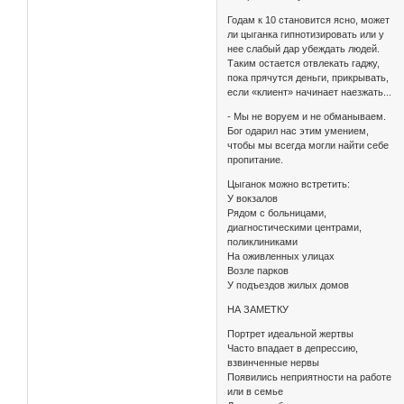
Годам к 10 становится ясно, может
ли цыганка гипнотизировать или у
нее слабый дар убеждать людей.
Таким остается отвлекать гаджу,
пока прячутся деньги, прикрывать,
если «клиент» начинает наезжать...
- Мы не воруем и не обманываем.
Бог одарил нас этим умением,
чтобы мы всегда могли найти себе
пропитание.
Цыганок можно встретить:
У вокзалов
Рядом с больницами,
диагностическими центрами,
поликлиниками
На оживленных улицах
Возле парков
У подъездов жилых домов
НА ЗАМЕТКУ
Портрет идеальной жертвы
Часто впадает в депрессию,
взвинченные нервы
Появились неприятности на работе
или в семье