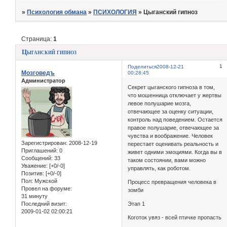
»
Психология обмана
»
ПСИХОЛОГИЯ
»
Цыганский гипноз
Страница:
1
Цыганский гипноз
1
Поделиться
2008-12-21
Мозговедъ
00:28:45
Администратор
Секрет цыганского гипноза в том,
что мошенница отключает у жертвы
левое полушарие мозга,
отвечающее за оценку ситуации,
контроль над поведением. Остается
правое полушарие, отвечающее за
чувства и воображение. Человек
Зарегистрирован
: 2008-12-19
перестает оценивать реальность и
Приглашений:
0
живет одними эмоциями. Когда вы в
Сообщений:
33
таком состоянии, вами можно
Уважение:
[+0/-0]
управлять, как роботом.
Позитив:
[+0/-0]
Пол:
Мужской
Процесс превращения человека в
Провел на форуме:
зомби
31 минуту
Последний визит:
Этап 1
2009-01-02 02:00:21
Коготок увяз - всей птичке пропасть