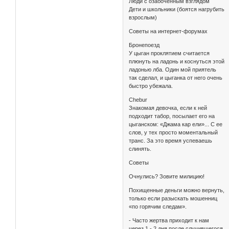
Люди с озабоченным взглядом
Дети и школьники (боятся нагрубить
взрослым)
Советы на интернет-форумах
Бронепоезд
У цыган проклятием считается
плюнуть на ладонь и коснуться этой
ладонью лба. Один мой приятель
так сделал, и цыганка от него очень
быстро убежала.
Chebur
Знакомая девочка, если к ней
подходит табор, посылает его на
цыганском: «Джама кар ели»... С ее
слов, у тех просто моментальный
транс. За это время успеваешь
слинять.
Советы
Очнулись? Зовите милицию!
Похищенные деньги можно вернуть,
только если разыскать мошенниц
«по горячим следам».
- Часто жертва приходит к нам
через 1 - 2 дня после случившегося.