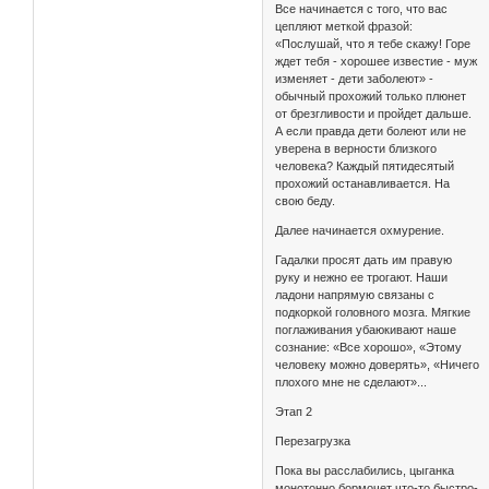
Все начинается с того, что вас
цепляют меткой фразой:
«Послушай, что я тебе скажу! Горе
ждет тебя - хорошее известие - муж
изменяет - дети заболеют» -
обычный прохожий только плюнет
от брезгливости и пройдет дальше.
А если правда дети болеют или не
уверена в верности близкого
человека? Каждый пятидесятый
прохожий останавливается. На
свою беду.
Далее начинается охмурение.
Гадалки просят дать им правую
руку и нежно ее трогают. Наши
ладони напрямую связаны с
подкоркой головного мозга. Мягкие
поглаживания убаюкивают наше
сознание: «Все хорошо», «Этому
человеку можно доверять», «Ничего
плохого мне не сделают»...
Этап 2
Перезагрузка
Пока вы расслабились, цыганка
монотонно бормочет что-то быстро-