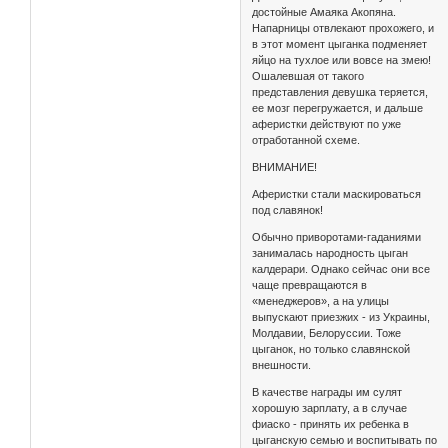
достойные Амаяка Акопяна.
Напарницы отвлекают прохожего, и
в этот момент цыганка подменяет
яйцо на тухлое или вовсе на змею!
Ошалевшая от такого
представления девушка теряется,
ее мозг перегружается, и дальше
аферистки действуют по уже
отработанной схеме.
ВНИМАНИЕ!
Аферистки стали маскироваться
под славянок!
Обычно приворотами-гаданиями
занималась народность цыган
калдерари. Однако сейчас они все
чаще превращаются в
«менеджеров», а на улицы
выпускают приезжих - из Украины,
Молдавии, Белоруссии. Тоже
цыганок, но только славянской
внешности.
В качестве награды им сулят
хорошую зарплату, а в случае
фиаско - принять их ребенка в
цыганскую семью и воспитывать по