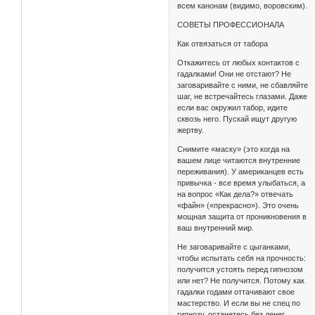
всем канонам (видимо, воровским).
СОВЕТЫ ПРОФЕССИОНАЛА
Как отвязаться от табора
Откажитесь от любых контактов с
гадалками! Они не отстают? Не
заговаривайте с ними, не сбавляйте
шаг, не встречайтесь глазами. Даже
если вас окружил табор, идите
сквозь него. Пускай ищут другую
жертву.
Снимите «маску» (это когда на
вашем лице читаются внутренние
переживания). У американцев есть
привычка - все время улыбаться, а
на вопрос «Как дела?» отвечать
«файн» («прекрасно»). Это очень
мощная защита от проникновения в
ваш внутренний мир.
Не заговаривайте с цыганками,
чтобы испытать себя на прочность:
получится устоять перед гипнозом
или нет? Не получится. Потому как
гадалки годами оттачивают свое
мастерство. И если вы не спец по
гипнозу, останетесь без денег,