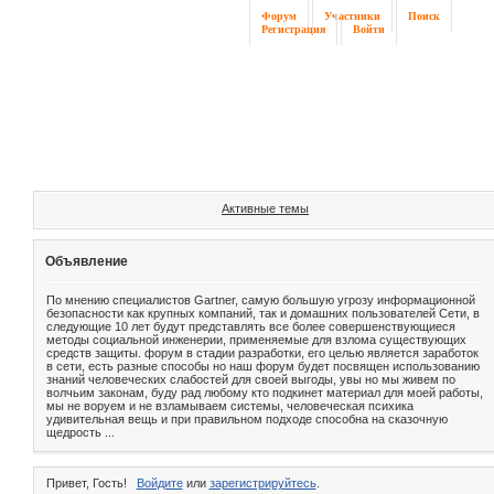
Форум
Участники
Поиск
Регистрация
Войти
Активные темы
Объявление
По мнению специалистов Gartner, самую большую угрозу информационной
безопасности как крупных компаний, так и домашних пользователей Сети, в
следующие 10 лет будут представлять все более совершенствующиеся
методы социальной инженерии, применяемые для взлома существующих
средств защиты. форум в стадии разработки, его целью является заработок
в сети, есть разные способы но наш форум будет посвящен использованию
знаний человеческих слабостей для своей выгоды, увы но мы живем по
волчьим законам, буду рад любому кто подкинет материал для моей работы,
мы не воруем и не взламываем системы, человеческая психика
удивительная вещь и при правильном подходе способна на сказочную
щедрость ...
Привет, Гость!
Войдите
или
зарегистрируйтесь
.