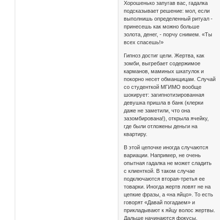
Хорошенько запугав вас, гадалка
подсказывает решение: мол, если
выполнишь определенный ритуал -
принесешь как можно больше
золота, денег, - порчу снимем. «Ты
всех спасешь!»
Гипноз достиг цели. Жертва, как
зомби, выгребает содержимое
карманов, маминых шкатулок и
покорно несет обманщицам. Случай
со студенткой МГИМО вообще
шокирует: загипнотизированная
девушка пришла в банк (клерки
даже не заметили, что она
зазомбирована!), открыла ячейку,
где были отложены деньги на
квартиру.
В этой цепочке иногда случаются
вариации. Например, не очень
опытная гадалка не может сладить
с клиенткой. В таком случае
подключаются вторая-третья ее
товарки. Иногда жертв ловят не на
цепкие фразы, а «на яйцо». То есть
говорят «Давай погадаем» и
прикладывают к яйцу волос жертвы.
Дальше начинаются фокусы,