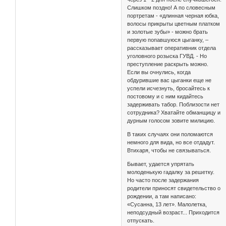
Слишком поздно! А по словесным
портретам - «длинная черная юбка,
волосы прикрыты цветным платком
и золотые зубы» - можно брать
первую попавшуюся цыганку, –
рассказывает оперативник отдела
уголовного розыска ГУВД. - Но
преступление раскрыть можно.
Если вы очнулись, когда
обдурившие вас цыганки еще не
успели исчезнуть, бросайтесь к
постовому и с ним кидайтесь
задерживать табор. Поблизости нет
сотрудника? Хватайте обманщицу и
дурным голосом зовите милицию.
В таких случаях они поломаются
немного для вида, но все отдадут.
Втихаря, чтобы не связываться.
Бывает, удается упрятать
молоденькую гадалку за решетку.
Но часто после задержания
родители приносят свидетельство о
рождении, а там написано:
«Сусанна, 13 лет». Малолетка,
неподсудный возраст... Приходится
отпускать.