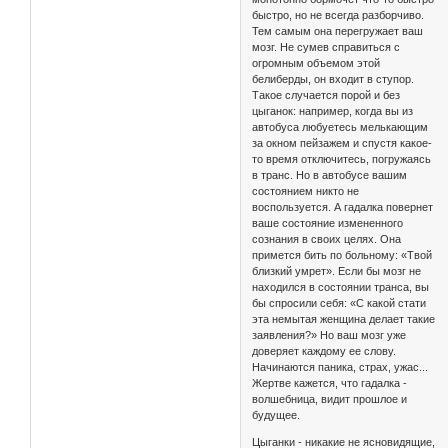
быстро, но не всегда разборчиво.
Тем самым она перегружает ваш
мозг. Не сумев справиться с
огромным объемом этой
белиберды, он входит в ступор.
Такое случается порой и без
цыганок: например, когда вы из
автобуса любуетесь мелькающим
за окном пейзажем и спустя какое-
то время отключитесь, погружаясь
в транс. Но в автобусе вашим
состоянием никто не
воспользуется. А гадалка повернет
ваше состояние измененного
сознания в своих целях. Она
примется бить по больному: «Твой
близкий умрет». Если бы мозг не
находился в состоянии транса, вы
бы спросили себя: «С какой стати
эта немытая женщина делает такие
заявления?» Но ваш мозг уже
доверяет каждому ее слову.
Начинаются паника, страх, ужас...
Жертве кажется, что гадалка -
волшебница, видит прошлое и
будущее.
Цыганки - никакие не ясновидящие,