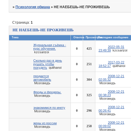
»
Психология обмана
»
НЕ НАЕБЕШЬ-НЕ ПРОЖИВЕШЬ
Страница:
1
НЕ НАЕБЕШЬ-НЕ ПРОЖИВЕШЬ
Тема
Ответов
Просмотров
Последнее сообщение
Журнальная съёмка -
2022-05-31
курс обучения.
0
425
23:49:39
kzcsarizoi
kzcsarizoi
Сколько раз в день
2017-03-22
кушать чтобы
0
251
18:52:17
quithanoi
похудеть
quithanoi
продается
2008-12-21
автомобиль
0
304
02:05:32
Мозговедъ
Мозговедъ
2008-12-21
Фроды и фродеры.
0
325
00:38:23
Мозговедъ
Мозговедъ
2008-12-21
знакомимся по инету
0
296
00:26:41
Мозговедъ
Мозговедъ
2008-12-21
жены из россии
0
258
00:09:02
Мозговедъ
Мозговедъ