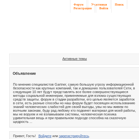
Форум
Участники
Поиск
Регистрация
Войти
Активные темы
Объявление
По мнению специалистов Gartner, самую большую угрозу информационной
безопасности как крупных компаний, так и домашних пользователей Сети, в
следующие 10 лет будут представлять все более совершенствующиеся
методы социальной инженерии, применяемые для взлома существующих
средств защиты. форум в стадии разработки, его целью является заработок
в сети, есть разные способы но наш форум будет посвящен использованию
знаний человеческих слабостей для своей выгоды, увы но мы живем по
волчьим законам, буду рад любому кто подкинет материал для моей работы,
мы не воруем и не взламываем системы, человеческая психика
удивительная вещь и при правильном подходе способна на сказочную
щедрость ...
Привет, Гость!
Войдите
или
зарегистрируйтесь
.