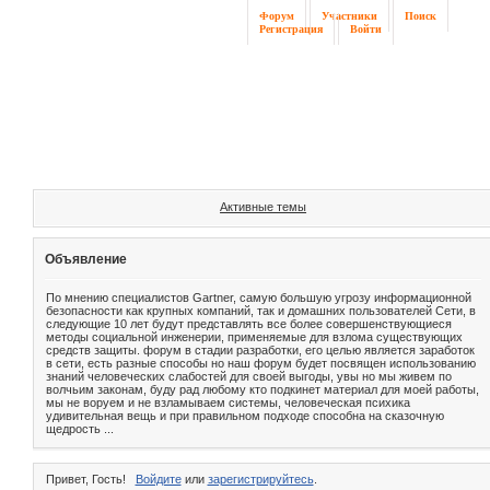
Форум
Участники
Поиск
Регистрация
Войти
Активные темы
Объявление
По мнению специалистов Gartner, самую большую угрозу информационной
безопасности как крупных компаний, так и домашних пользователей Сети, в
следующие 10 лет будут представлять все более совершенствующиеся
методы социальной инженерии, применяемые для взлома существующих
средств защиты. форум в стадии разработки, его целью является заработок
в сети, есть разные способы но наш форум будет посвящен использованию
знаний человеческих слабостей для своей выгоды, увы но мы живем по
волчьим законам, буду рад любому кто подкинет материал для моей работы,
мы не воруем и не взламываем системы, человеческая психика
удивительная вещь и при правильном подходе способна на сказочную
щедрость ...
Привет, Гость!
Войдите
или
зарегистрируйтесь
.