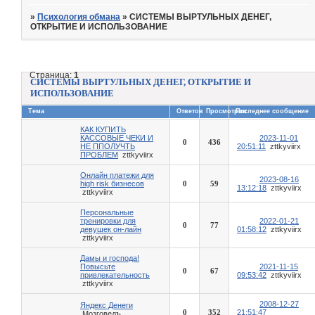
»
Психология обмана
»
СИСТЕМЫ ВЫРТУЛЬНЫХ ДЕНЕГ,
ОТКРЫТИЕ И ИСПОЛЬЗОВАНИЕ
Страница:
1
СИСТЕМЫ ВЫРТУЛЬНЫХ ДЕНЕГ, ОТКРЫТИЕ И
ИСПОЛЬЗОВАНИЕ
Тема
Ответов
Просмотров
Последнее сообщение
КАК КУПИТЬ
КАССОВЫЕ ЧЕКИ И
2023-11-01
0
436
НЕ ППОЛУЧТЬ
20:51:11
zttkyviirx
ПРОБЛЕМ
zttkyviirx
Онлайн платежи для
2023-08-16
high risk бизнесов
0
59
13:12:18
zttkyviirx
zttkyviirx
Персональные
тренировки для
2022-01-21
0
77
девушек он-лайн
01:58:12
zttkyviirx
zttkyviirx
Дамы и господа!
Повысьте
2021-11-15
0
67
привлекательность
09:53:42
zttkyviirx
zttkyviirx
2008-12-27
Яндекс Денеги
0
352
21:51:47
Мозговедъ