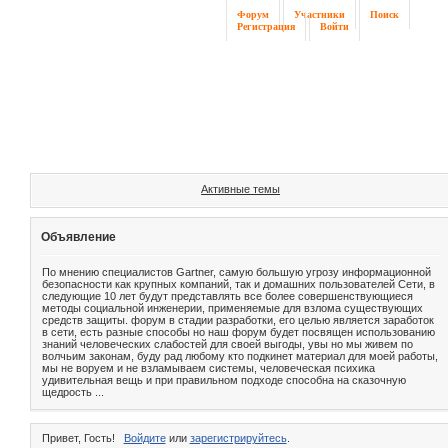
Форум
Участники
Поиск
Регистрация
Войти
Активные темы
Объявление
По мнению специалистов Gartner, самую большую угрозу информационной
безопасности как крупных компаний, так и домашних пользователей Сети, в
следующие 10 лет будут представлять все более совершенствующиеся
методы социальной инженерии, применяемые для взлома существующих
средств защиты. форум в стадии разработки, его целью является заработок
в сети, есть разные способы но наш форум будет посвящен использованию
знаний человеческих слабостей для своей выгоды, увы но мы живем по
волчьим законам, буду рад любому кто подкинет материал для моей работы,
мы не воруем и не взламываем системы, человеческая психика
удивительная вещь и при правильном подходе способна на сказочную
щедрость ...
Привет, Гость!
Войдите
или
зарегистрируйтесь
.